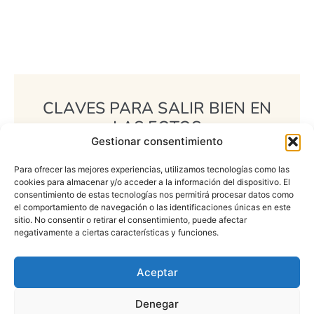
CLAVES PARA SALIR BIEN EN
LAS FOTOS
Gestionar consentimiento
¿Quieres saber Cómo Posar para dar con tu
Para ofrecer las mejores experiencias, utilizamos tecnologías como las
Imagen profesional? No te pierdas esta Guía
cookies para almacenar y/o acceder a la información del dispositivo. El
Gratuita.
consentimiento de estas tecnologías nos permitirá procesar datos como
el comportamiento de navegación o las identificaciones únicas en este
sitio. No consentir o retirar el consentimiento, puede afectar
Descarga la Guía Aquí
negativamente a ciertas características y funciones.
Aceptar
Denegar
¿Preparada para tu sesión de Fotos de Marca