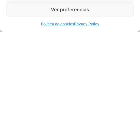
Personal?
Ver preferencias
¡Contacta con nosotros!
Política de cookies
Privacy Policy
Contacta con nosotros aquí
Latest Posts
Regalar una sesión de fotos boudoir: ideas,
límites y cómo organizar la sorpresa en
Barcelona
diciembre 30, 2025
No hay comentarios