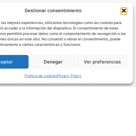
Gestionar consentimiento
 las mejores experiencias, utilizamos tecnologías como las cookies para
o acceder a la información del dispositivo. El consentimiento de estas
 nos permitirá procesar datos como el comportamiento de navegación o las
ones únicas en este sitio. No consentir o retirar el consentimiento, puede
tivamente a ciertas características y funciones.
ceptar
Denegar
Ver preferencias
Tube
Linkedin
Pinterest
Política de cookies
Privacy Policy
 para Redes Sociales en Barcelona
na