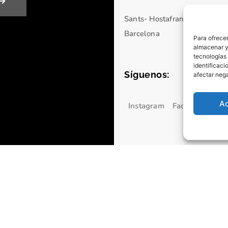
Sants- Hostafrancs
Barcelona
Para ofrecer
almacenar y/
tecnologías
identificaci
Síguenos:
afectar nega
A
Instagram
Facebook
You
Redes Sociales
Fotografía
Fotografía Boudoir Barcelo
fidencialidad