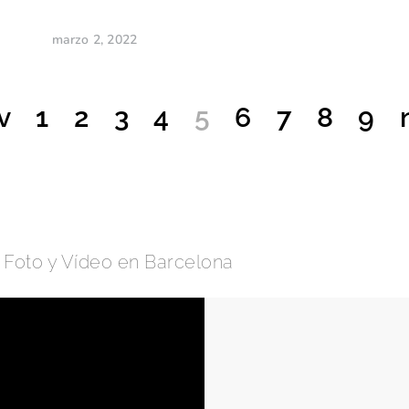
marzo 2, 2022
v
1
2
3
4
5
6
7
8
9
Foto y Vídeo en Barcelona