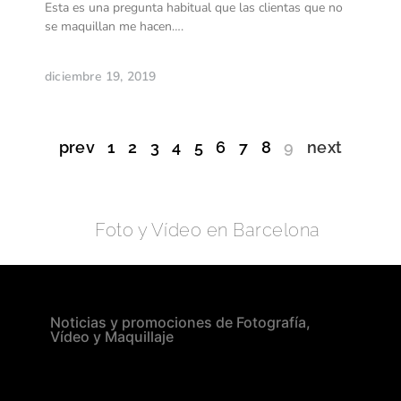
Esta es una pregunta habitual que las clientas que no
se maquillan me hacen….
diciembre 19, 2019
prev
1
2
3
4
5
6
7
8
9
next
Foto y Vídeo en Barcelona
Noticias y promociones de Fotografía,
Vídeo y Maquillaje